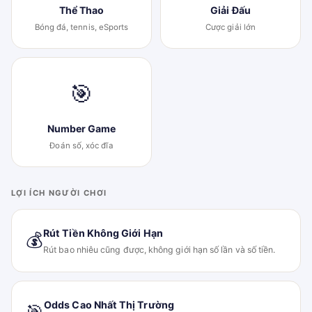
Thể Thao
Giải Đấu
Bóng đá, tennis, eSports
Cược giải lớn
🎯
Number Game
Đoán số, xóc đĩa
LỢI ÍCH NGƯỜI CHƠI
Rút Tiền Không Giới Hạn
💰
Rút bao nhiêu cũng được, không giới hạn số lần và số tiền.
Odds Cao Nhất Thị Trường
🎯