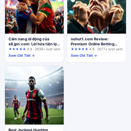
Cẩm nang di động của
nohut1.com Review:
s8.jpn.com: Lời hứa tiện lợi
Premium Online Betting
và những điều người dùng
Solutions – A Risk
★★★★★
4.8 · 2639+ lượt xem
★★★★★
4.8 · 2677+ lượt xem
cần tự kiểm chứng
Management Perspective
Xem Chi Tiết →
Xem Chi Tiết →
Best Jackpot Hunting