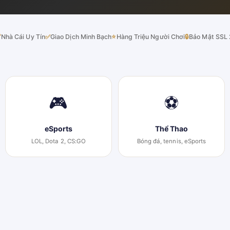

Nhà Cái Uy Tín
✅
Giao Dịch Minh Bạch
⭐
Hàng Triệu Người Chơi
🔒
Bảo Mật SSL 
🎮
⚽
eSports
Thể Thao
LOL, Dota 2, CS:GO
Bóng đá, tennis, eSports