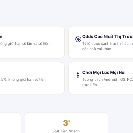
ạn
Odds Cao Nhất Thị Trư
🎯
ng giới hạn số lần và số tiền.
Tỷ lệ cược cạnh tranh nhất, 
các nhà cái khác.
Chơi Mọi Lúc Mọi Nơi
📱
.5%, không giới hạn số tiền.
Tương thích Android, iOS, PC.
trực tiếp.
3'
Rút Tiền Nhanh