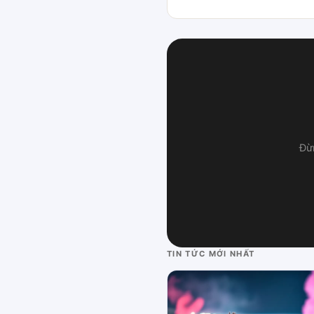
Đừn
TIN TỨC MỚI NHẤT