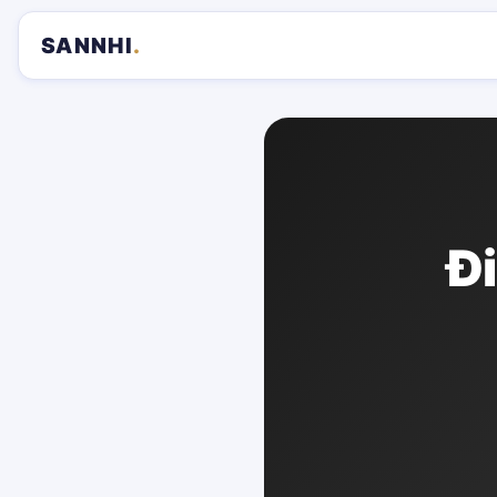
SANNHI
.
Đ