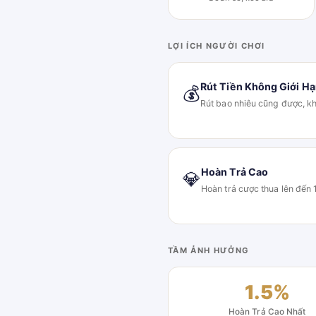
LỢI ÍCH NGƯỜI CHƠI
Rút Tiền Không Giới H
💰
Rút bao nhiêu cũng được, khô
Hoàn Trả Cao
💎
Hoàn trả cược thua lên đến 1
TẦM ẢNH HƯỞNG
1.5%
Hoàn Trả Cao Nhất