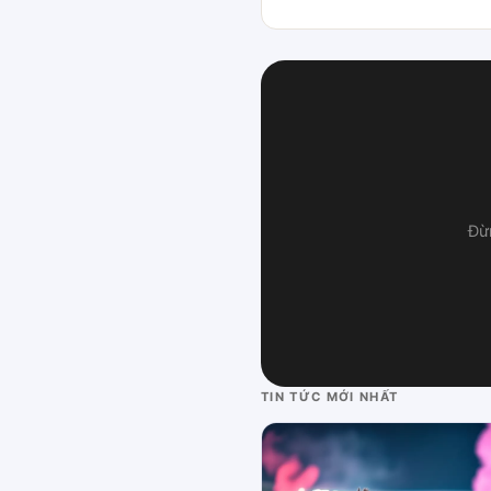
Đừn
TIN TỨC MỚI NHẤT