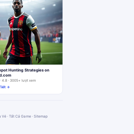
kpot Hunting Strategies on
d.com
★
4.8 · 3005+ lượt xem
Tiết →
u Vé
·
Tất Cả Game
·
Sitemap