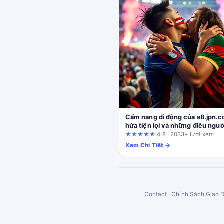
Cẩm nang di động của s8.jpn.c
hứa tiện lợi và những điều ngư
cần tự kiểm chứng
★★★★★
4.8 · 2033+ lượt xem
Xem Chi Tiết →
Contact
·
Chính Sách Giao 