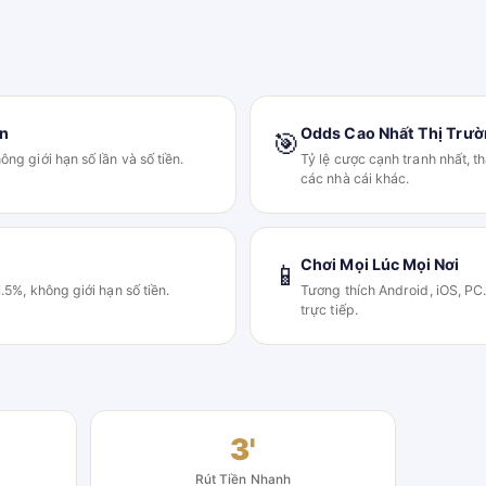
ạn
Odds Cao Nhất Thị Trư
🎯
ng giới hạn số lần và số tiền.
Tỷ lệ cược cạnh tranh nhất, 
các nhà cái khác.
Chơi Mọi Lúc Mọi Nơi
📱
.5%, không giới hạn số tiền.
Tương thích Android, iOS, PC.
trực tiếp.
3'
Rút Tiền Nhanh