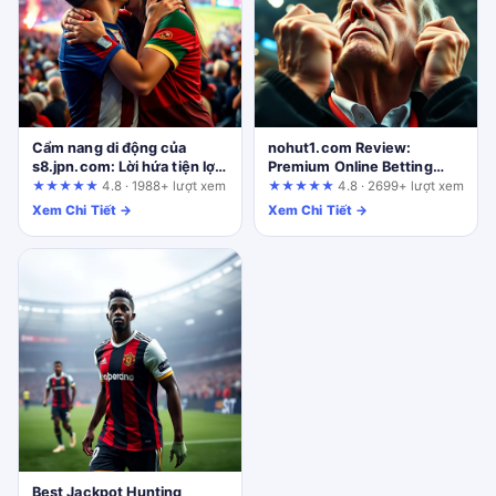
Cẩm nang di động của
nohut1.com Review:
s8.jpn.com: Lời hứa tiện lợi
Premium Online Betting
và những điều người dùng
Solutions – A Risk
★★★★★
4.8 · 1988+ lượt xem
★★★★★
4.8 · 2699+ lượt xem
cần tự kiểm chứng
Management Perspective
Xem Chi Tiết →
Xem Chi Tiết →
Best Jackpot Hunting