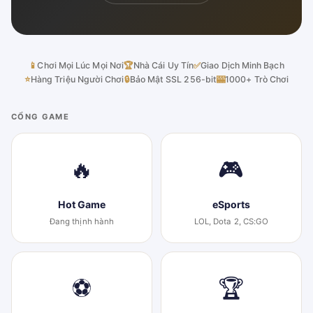
📱
Chơi Mọi Lúc Mọi Nơi
🏆
Nhà Cái Uy Tín
✅
Giao Dịch Minh Bạch
⭐
Hàng Triệu Người Chơi
🔒
Bảo Mật SSL 256-bit
🎰
1000+ Trò Chơi
CỔNG GAME
🔥
🎮
Hot Game
eSports
Đang thịnh hành
LOL, Dota 2, CS:GO
⚽
🏆