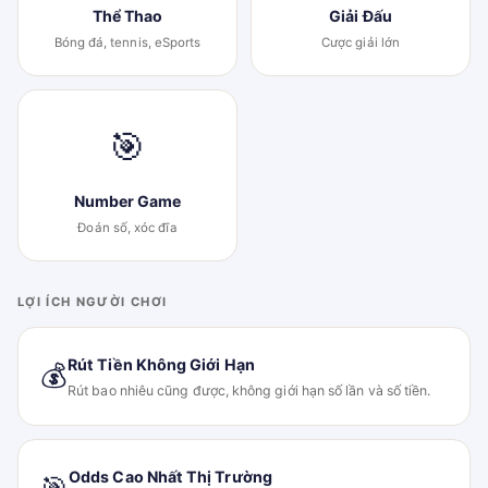
Thể Thao
Giải Đấu
Bóng đá, tennis, eSports
Cược giải lớn
🎯
Number Game
Đoán số, xóc đĩa
LỢI ÍCH NGƯỜI CHƠI
Rút Tiền Không Giới Hạn
💰
Rút bao nhiêu cũng được, không giới hạn số lần và số tiền.
Odds Cao Nhất Thị Trường
🎯