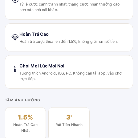
Tỷ lệ cược cạnh tranh nhất, thắng cược nhận thưởng cao
hơn các nhà cái khác.
Hoàn Trả Cao
💎
Hoàn trả cược thua lên đến 1.5%, không giới hạn số tiền.
Chơi Mọi Lúc Mọi Nơi
📱
Tương thích Android, iOS, PC. Không cần tải app, vào chơi
trực tiếp.
TẦM ẢNH HƯỞNG
1.5%
3'
Hoàn Trả Cao
Rút Tiền Nhanh
Nhất