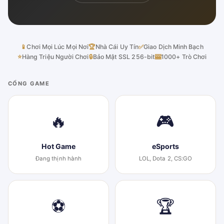
📱
Chơi Mọi Lúc Mọi Nơi
🏆
Nhà Cái Uy Tín
✅
Giao Dịch Minh Bạch
⭐
Hàng Triệu Người Chơi
🔒
Bảo Mật SSL 256-bit
🎰
1000+ Trò Chơi
CỔNG GAME
🔥
🎮
Hot Game
eSports
Đang thịnh hành
LOL, Dota 2, CS:GO
⚽
🏆