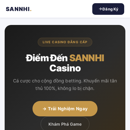
SANNHI
.
Đăng Ký
LIVE CASINO ĐẲNG CẤP
Điểm Đến
SANNHI
Casino
Cá cược cho cộng đồng betting. Khuyến mãi tân
thủ 100%, không lo bị chặn.
→ Trải Nghiệm Ngay
Khám Phá Game