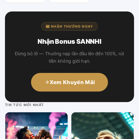
🎰 NHẬN THƯỞNG NGAY
Nhận Bonus SANNHI
Đừng bỏ lỡ — Thưởng nạp lần đầu lên đến 100%, rút
tiền không giới hạn.
Xem Khuyến Mãi
TIN TỨC MỚI NHẤT