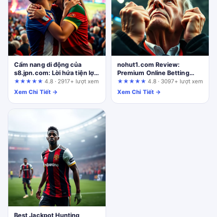
Cẩm nang di động của
nohut1.com Review:
s8.jpn.com: Lời hứa tiện lợi
Premium Online Betting
và những điều người dùng
Solutions – A Risk
★★★★★
4.8 · 2917+ lượt xem
★★★★★
4.8 · 3097+ lượt xem
cần tự kiểm chứng
Management Perspective
Xem Chi Tiết →
Xem Chi Tiết →
Best Jackpot Hunting