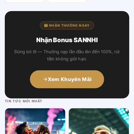
🎰 NHẬN THƯỞNG NGAY
Nhận Bonus SANNHI
Đừng bỏ lỡ — Thưởng nạp lần đầu lên đến 100%, rút
tiền không giới hạn.
Xem Khuyến Mãi
TIN TỨC MỚI NHẤT