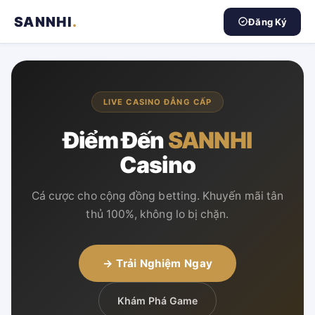
SANNHI
.
Đăng Ký
LIVE CASINO ĐẲNG CẤP
Điểm Đến
SANNHI
Casino
Cá cược cho cộng đồng betting. Khuyến mãi tân
thủ 100%, không lo bị chặn.
→ Trải Nghiệm Ngay
Khám Phá Game