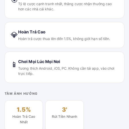
Tỷ lệ cược cạnh tranh nhất, thắng cược nhận thưởng cao
hơn các nhà cái khác.
Hoàn Trả Cao
💎
Hoàn trả cược thua lên đến 1.5%, không giới hạn số tiền.
Chơi Mọi Lúc Mọi Nơi
📱
Tương thích Android, iOS, PC. Không cần tải app, vào chơi
trực tiếp.
TẦM ẢNH HƯỞNG
1.5%
3'
Hoàn Trả Cao
Rút Tiền Nhanh
Nhất