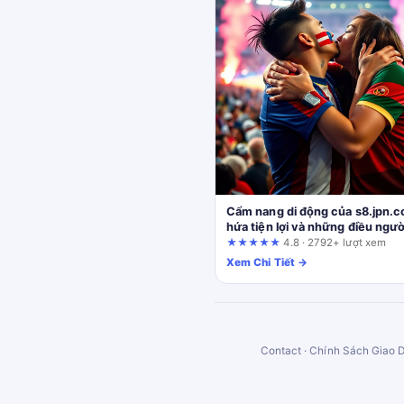
Cẩm nang di động của s8.jpn.c
hứa tiện lợi và những điều ngư
cần tự kiểm chứng
★★★★★
4.8 · 2792+ lượt xem
Xem Chi Tiết →
Contact
·
Chính Sách Giao 