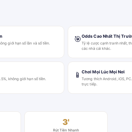
ạn
Odds Cao Nhất Thị Trư
🎯
ng giới hạn số lần và số tiền.
Tỷ lệ cược cạnh tranh nhất, 
các nhà cái khác.
Chơi Mọi Lúc Mọi Nơi
📱
.5%, không giới hạn số tiền.
Tương thích Android, iOS, PC.
trực tiếp.
3'
Rút Tiền Nhanh