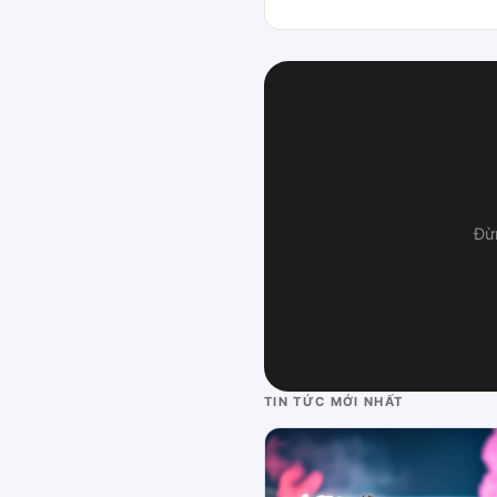
Đừn
TIN TỨC MỚI NHẤT