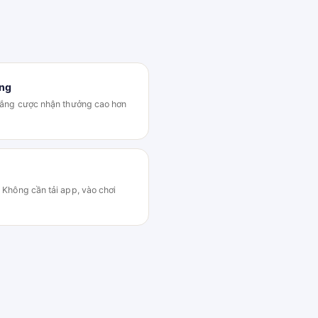
ờng
thắng cược nhận thưởng cao hơn
 Không cần tải app, vào chơi