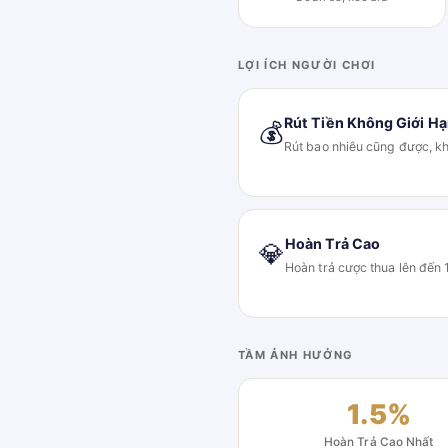
LỢI ÍCH NGƯỜI CHƠI
Rút Tiền Không Giới H
💰
Rút bao nhiêu cũng được, khô
Hoàn Trả Cao
💎
Hoàn trả cược thua lên đến 1
TẦM ẢNH HƯỞNG
1.5%
Hoàn Trả Cao Nhất