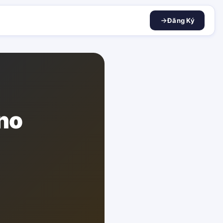
Đăng Ký
no