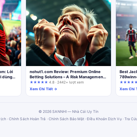
om: Lời
nohut1.com Review: Premium Online
Best Jac
ời dùng
Betting Solutions – A Risk Management
789winn
Perspective
★★★★★
4.8 · 2442+ lượt xem
★★★★
Xem Chi Tiết →
Xem Chi 
© 2026 SANNHI — Nhà Cái Uy Tín
Dịch
·
Chính Sách Hoàn Trả
·
Chính Sách Bảo Mật
·
Điều Khoản Dịch Vụ
·
Tra Cứ