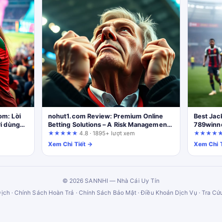
om: Lời
nohut1.com Review: Premium Online
Best Jac
ời dùng
Betting Solutions – A Risk Management
789winn
Perspective
★★★★★
4.8 · 1895+ lượt xem
★★★★
Xem Chi Tiết →
Xem Chi 
© 2026 SANNHI — Nhà Cái Uy Tín
Dịch
·
Chính Sách Hoàn Trả
·
Chính Sách Bảo Mật
·
Điều Khoản Dịch Vụ
·
Tra Cứ