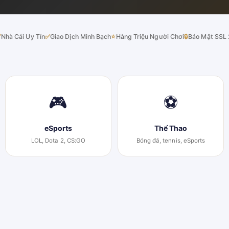

Nhà Cái Uy Tín
✅
Giao Dịch Minh Bạch
⭐
Hàng Triệu Người Chơi
🔒
Bảo Mật SSL 
🎮
⚽
eSports
Thể Thao
LOL, Dota 2, CS:GO
Bóng đá, tennis, eSports