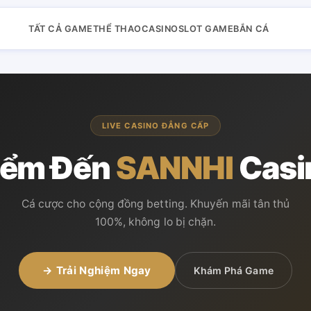
TẤT CẢ GAME
THỂ THAO
CASINO
SLOT GAME
BẮN CÁ
LIVE CASINO ĐẲNG CẤP
iểm Đến
SANNHI
Casi
Cá cược cho cộng đồng betting. Khuyến mãi tân thủ
100%, không lo bị chặn.
→ Trải Nghiệm Ngay
Khám Phá Game