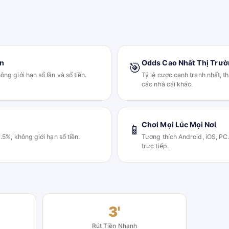
ạn
Odds Cao Nhất Thị Trư
🎯
ng giới hạn số lần và số tiền.
Tỷ lệ cược cạnh tranh nhất, 
các nhà cái khác.
Chơi Mọi Lúc Mọi Nơi
📱
.5%, không giới hạn số tiền.
Tương thích Android, iOS, PC.
trực tiếp.
3'
Rút Tiền Nhanh