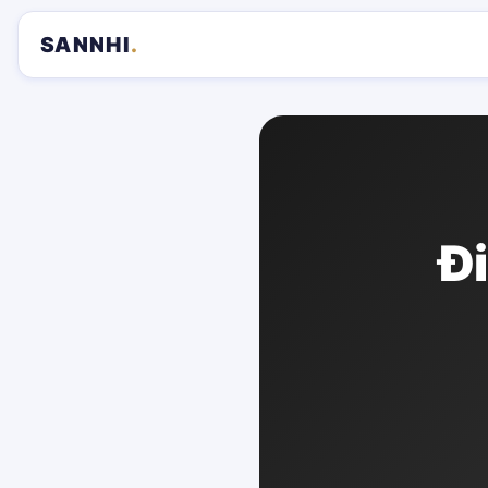
SANNHI
.
Đ