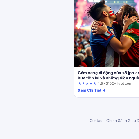
Cẩm nang di động của s8.jpn.c
hứa tiện lợi và những điều ngư
cần tự kiểm chứng
★★★★★
4.8 · 3102+ lượt xem
Xem Chi Tiết →
Contact
·
Chính Sách Giao 