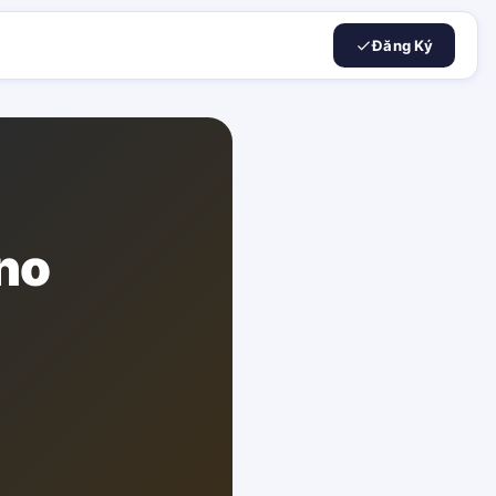
Đăng Ký
no