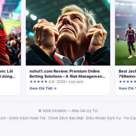
om: Lời
nohut1.com Review: Premium Online
Best Jac
ời dùng
Betting Solutions – A Risk Management
789winn
Perspective
★★★★★
4.8 · 2202+ lượt xem
★★★★
Xem Chi Tiết →
Xem Chi 
© 2026 SANNHI — Nhà Cái Uy Tín
Dịch
·
Chính Sách Hoàn Trả
·
Chính Sách Bảo Mật
·
Điều Khoản Dịch Vụ
·
Tra Cứ