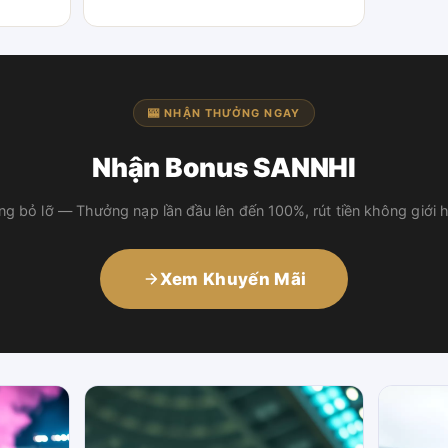
🎰 NHẬN THƯỞNG NGAY
Nhận Bonus SANNHI
g bỏ lỡ — Thưởng nạp lần đầu lên đến 100%, rút tiền không giới 
Xem Khuyến Mãi