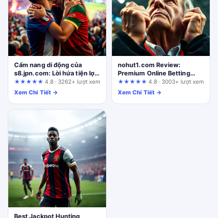
Cẩm nang di động của
nohut1.com Review:
s8.jpn.com: Lời hứa tiện lợi
Premium Online Betting
và những điều người dùng
Solutions – A Risk
★★★★★
4.8 · 3262+ lượt xem
★★★★★
4.8 · 3003+ lượt xem
cần tự kiểm chứng
Management Perspective
Xem Chi Tiết →
Xem Chi Tiết →
Best Jackpot Hunting