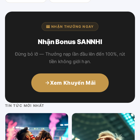
🎰 NHẬN THƯỞNG NGAY
Nhận Bonus SANNHI
Đừng bỏ lỡ — Thưởng nạp lần đầu lên đến 100%, rút
tiền không giới hạn.
Xem Khuyến Mãi
TIN TỨC MỚI NHẤT