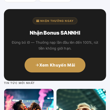
🎰 NHẬN THƯỞNG NGAY
Nhận Bonus SANNHI
Đừng bỏ lỡ — Thưởng nạp lần đầu lên đến 100%, rút
tiền không giới hạn.
Xem Khuyến Mãi
TIN TỨC MỚI NHẤT