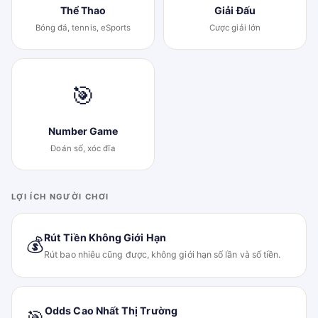
Thể Thao
Giải Đấu
Bóng đá, tennis, eSports
Cược giải lớn
🎯
Number Game
Đoán số, xóc đĩa
LỢI ÍCH NGƯỜI CHƠI
Rút Tiền Không Giới Hạn
💰
Rút bao nhiêu cũng được, không giới hạn số lần và số tiền.
Odds Cao Nhất Thị Trường
🎯