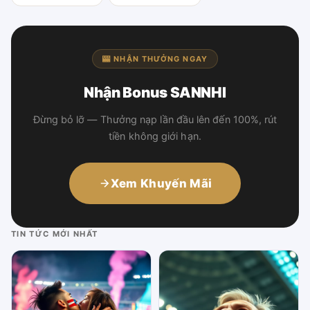
🎰 NHẬN THƯỞNG NGAY
Nhận Bonus SANNHI
Đừng bỏ lỡ — Thưởng nạp lần đầu lên đến 100%, rút
tiền không giới hạn.
Xem Khuyến Mãi
TIN TỨC MỚI NHẤT