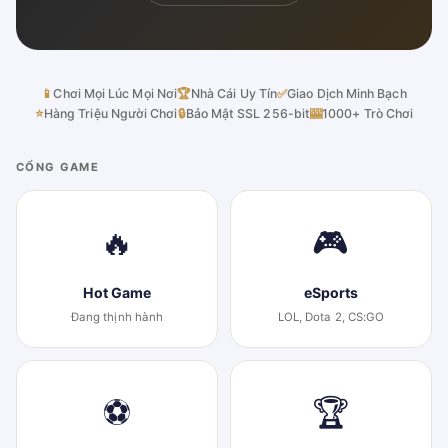
📱
Chơi Mọi Lúc Mọi Nơi
🏆
Nhà Cái Uy Tín
✅
Giao Dịch Minh Bạch
⭐
Hàng Triệu Người Chơi
🔒
Bảo Mật SSL 256-bit
🎰
1000+ Trò Chơi
CỔNG GAME
🔥
🎮
Hot Game
eSports
Đang thịnh hành
LOL, Dota 2, CS:GO
⚽
🏆