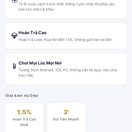
Tỷ lệ cược cạnh tranh nhất, thắng cược nhận thưởng cao
hơn các nhà cái khác.
Hoàn Trả Cao
💎
Hoàn trả cược thua lên đến 1.5%, không giới hạn số tiền.
Chơi Mọi Lúc Mọi Nơi
📱
Tương thích Android, iOS, PC. Không cần tải app, vào chơi
trực tiếp.
TẦM ẢNH HƯỞNG
1.5%
3'
Hoàn Trả Cao
Rút Tiền Nhanh
Nhất