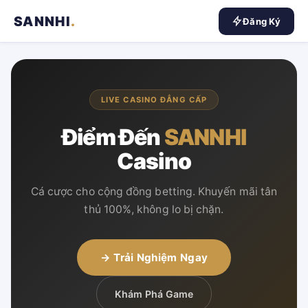
SANNHI
.
Đăng Ký
LIVE CASINO ĐẲNG CẤP
Điểm Đến
SANNHI
Casino
Cá cược cho cộng đồng betting. Khuyến mãi tân
thủ 100%, không lo bị chặn.
→ Trải Nghiệm Ngay
Khám Phá Game