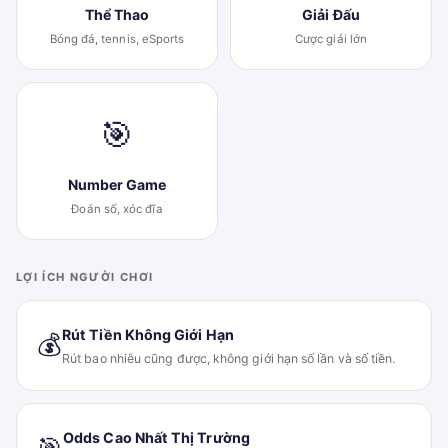
Thể Thao
Giải Đấu
Bóng đá, tennis, eSports
Cược giải lớn
🎯
Number Game
Đoán số, xóc đĩa
LỢI ÍCH NGƯỜI CHƠI
Rút Tiền Không Giới Hạn
💰
Rút bao nhiêu cũng được, không giới hạn số lần và số tiền.
Odds Cao Nhất Thị Trường
🎯