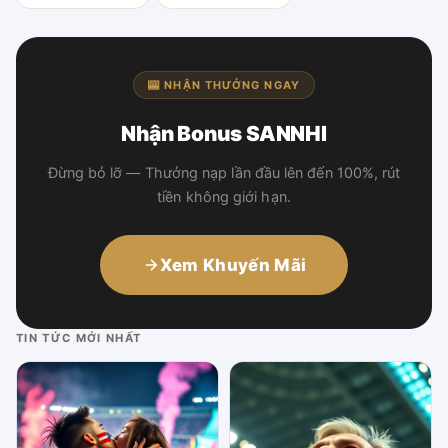
🎰 NHẬN THƯỞNG NGAY
Nhận Bonus SANNHI
Đừng bỏ lỡ — Thưởng nạp lần đầu lên đến 100%, rút
tiền không giới hạn.
Xem Khuyến Mãi
TIN TỨC MỚI NHẤT