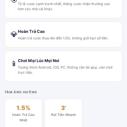
Tỷ lệ cược cạnh tranh nhất, thắng cược nhận thưởng cao
hơn các nhà cái khác.
Hoàn Trả Cao
💎
Hoàn trả cược thua lên đến 1.5%, không giới hạn số tiền.
Chơi Mọi Lúc Mọi Nơi
📱
Tương thích Android, iOS, PC. Không cần tải app, vào chơi
trực tiếp.
TẦM ẢNH HƯỞNG
1.5%
3'
Hoàn Trả Cao
Rút Tiền Nhanh
Nhất