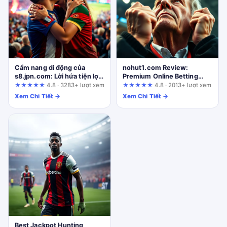
Cẩm nang di động của
nohut1.com Review:
s8.jpn.com: Lời hứa tiện lợi
Premium Online Betting
và những điều người dùng
Solutions – A Risk
★★★★★
4.8 · 3283+ lượt xem
★★★★★
4.8 · 2013+ lượt xem
cần tự kiểm chứng
Management Perspective
Xem Chi Tiết →
Xem Chi Tiết →
Best Jackpot Hunting