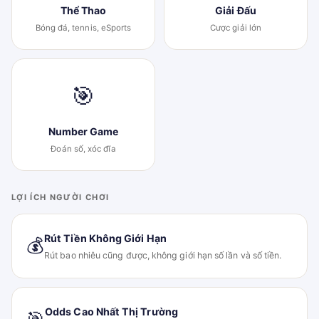
Thể Thao
Giải Đấu
Bóng đá, tennis, eSports
Cược giải lớn
🎯
Number Game
Đoán số, xóc đĩa
LỢI ÍCH NGƯỜI CHƠI
Rút Tiền Không Giới Hạn
💰
Rút bao nhiêu cũng được, không giới hạn số lần và số tiền.
Odds Cao Nhất Thị Trường
🎯