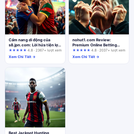
Cẩm nang di động của
nohut1.com Review:
s8.jpn.com: Lời hứa tiện lợi
Premium Online Betting
và những điều người dùng
Solutions – A Risk
★★★★★
4.8 · 2367+ lượt xem
★★★★★
4.8 · 2037+ lượt xem
cần tự kiểm chứng
Management Perspective
Xem Chi Tiết →
Xem Chi Tiết →
Best Jackpot Hunting