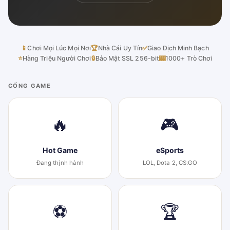
📱
Chơi Mọi Lúc Mọi Nơi
🏆
Nhà Cái Uy Tín
✅
Giao Dịch Minh Bạch
⭐
Hàng Triệu Người Chơi
🔒
Bảo Mật SSL 256-bit
🎰
1000+ Trò Chơi
CỔNG GAME
🔥
🎮
Hot Game
eSports
Đang thịnh hành
LOL, Dota 2, CS:GO
⚽
🏆