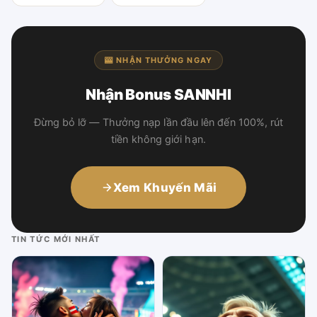
🎰 NHẬN THƯỞNG NGAY
Nhận Bonus SANNHI
Đừng bỏ lỡ — Thưởng nạp lần đầu lên đến 100%, rút
tiền không giới hạn.
Xem Khuyến Mãi
TIN TỨC MỚI NHẤT