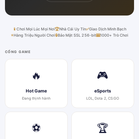
📱
Chơi Mọi Lúc Mọi Nơi
🏆
Nhà Cái Uy Tín
✅
Giao Dịch Minh Bạch
⭐
Hàng Triệu Người Chơi
🔒
Bảo Mật SSL 256-bit
🎰
1000+ Trò Chơi
CỔNG GAME
🔥
🎮
Hot Game
eSports
Đang thịnh hành
LOL, Dota 2, CS:GO
⚽
🏆