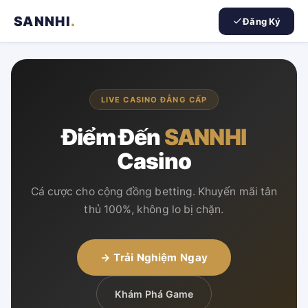
SANNHI
.
Đăng Ký
LIVE CASINO ĐẲNG CẤP
Điểm Đến
SANNHI
Casino
Cá cược cho cộng đồng betting. Khuyến mãi tân
thủ 100%, không lo bị chặn.
→ Trải Nghiệm Ngay
Khám Phá Game