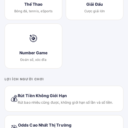
Thể Thao
Giải Đấu
Bóng đá, tennis, eSports
Cược giải lớn
🎯
Number Game
Đoán số, xóc đĩa
LỢI ÍCH NGƯỜI CHƠI
Rút Tiền Không Giới Hạn
💰
Rút bao nhiêu cũng được, không giới hạn số lần và số tiền.
Odds Cao Nhất Thị Trường
🎯