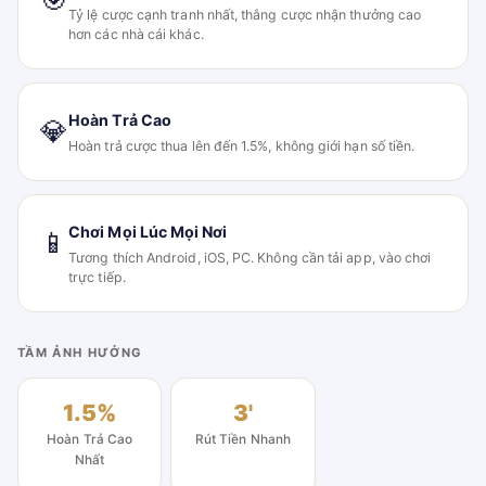
Tỷ lệ cược cạnh tranh nhất, thắng cược nhận thưởng cao
hơn các nhà cái khác.
Hoàn Trả Cao
💎
Hoàn trả cược thua lên đến 1.5%, không giới hạn số tiền.
Chơi Mọi Lúc Mọi Nơi
📱
Tương thích Android, iOS, PC. Không cần tải app, vào chơi
trực tiếp.
TẦM ẢNH HƯỞNG
1.5%
3'
Hoàn Trả Cao
Rút Tiền Nhanh
Nhất