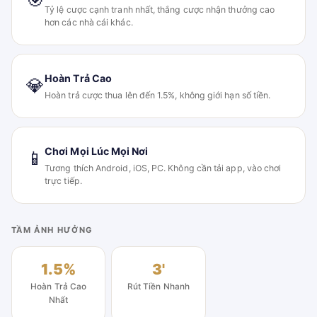
Tỷ lệ cược cạnh tranh nhất, thắng cược nhận thưởng cao
hơn các nhà cái khác.
Hoàn Trả Cao
💎
Hoàn trả cược thua lên đến 1.5%, không giới hạn số tiền.
Chơi Mọi Lúc Mọi Nơi
📱
Tương thích Android, iOS, PC. Không cần tải app, vào chơi
trực tiếp.
TẦM ẢNH HƯỞNG
1.5%
3'
Hoàn Trả Cao
Rút Tiền Nhanh
Nhất