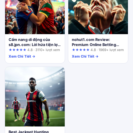
Cẩm nang di động của
nohut1.com Review:
s8.jpn.com: Lời hứa tiện lợi
Premium Online Betting
và những điều người dùng
Solutions – A Risk
★★★★★
4.8 · 3110+ lượt xem
★★★★★
4.8 · 1969+ lượt xem
cần tự kiểm chứng
Management Perspective
Xem Chi Tiết →
Xem Chi Tiết →
Best Jackpot Hunting