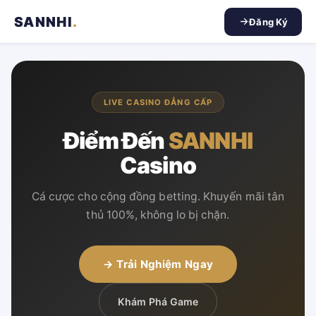
SANNHI
.
Đăng Ký
LIVE CASINO ĐẲNG CẤP
Điểm Đến
SANNHI
Casino
Cá cược cho cộng đồng betting. Khuyến mãi tân
thủ 100%, không lo bị chặn.
→ Trải Nghiệm Ngay
Khám Phá Game