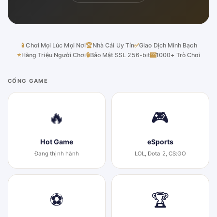
📱
Chơi Mọi Lúc Mọi Nơi
🏆
Nhà Cái Uy Tín
✅
Giao Dịch Minh Bạch
⭐
Hàng Triệu Người Chơi
🔒
Bảo Mật SSL 256-bit
🎰
1000+ Trò Chơi
CỔNG GAME
🔥
🎮
Hot Game
eSports
Đang thịnh hành
LOL, Dota 2, CS:GO
⚽
🏆