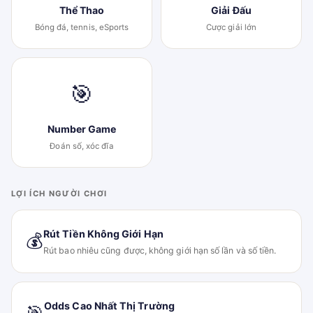
Thể Thao
Giải Đấu
Bóng đá, tennis, eSports
Cược giải lớn
🎯
Number Game
Đoán số, xóc đĩa
LỢI ÍCH NGƯỜI CHƠI
Rút Tiền Không Giới Hạn
💰
Rút bao nhiêu cũng được, không giới hạn số lần và số tiền.
Odds Cao Nhất Thị Trường
🎯