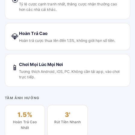
Tỷ lệ cược cạnh tranh nhất, thắng cược nhận thưởng cao
hơn các nhà cái khác.
Hoàn Trả Cao
💎
Hoàn trả cược thua lên đến 1.5%, không giới hạn số tiền.
Chơi Mọi Lúc Mọi Nơi
📱
Tương thích Android, iOS, PC. Không cần tải app, vào chơi
trực tiếp.
TẦM ẢNH HƯỞNG
1.5%
3'
Hoàn Trả Cao
Rút Tiền Nhanh
Nhất