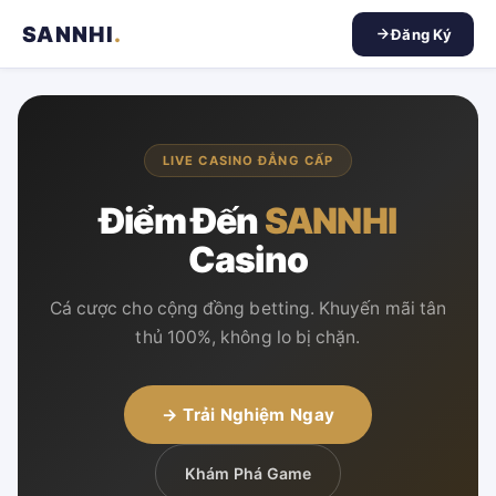
SANNHI
.
Đăng Ký
LIVE CASINO ĐẲNG CẤP
Điểm Đến
SANNHI
Casino
Cá cược cho cộng đồng betting. Khuyến mãi tân
thủ 100%, không lo bị chặn.
→ Trải Nghiệm Ngay
Khám Phá Game