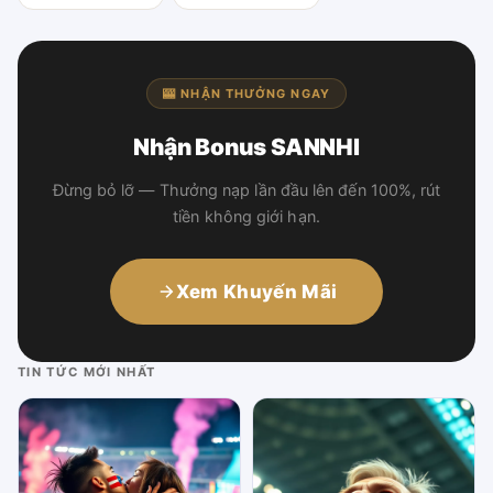
🎰 NHẬN THƯỞNG NGAY
Nhận Bonus SANNHI
Đừng bỏ lỡ — Thưởng nạp lần đầu lên đến 100%, rút
tiền không giới hạn.
Xem Khuyến Mãi
TIN TỨC MỚI NHẤT