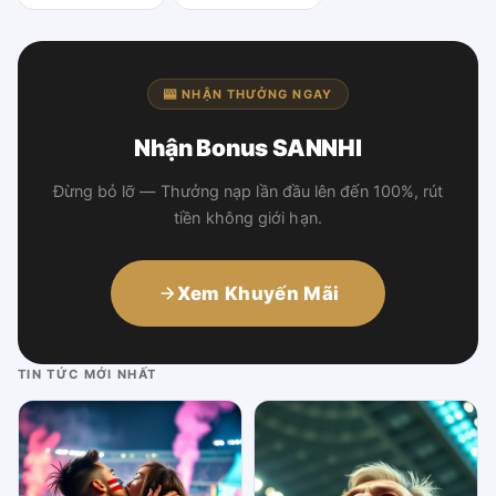
🎰 NHẬN THƯỞNG NGAY
Nhận Bonus SANNHI
Đừng bỏ lỡ — Thưởng nạp lần đầu lên đến 100%, rút
tiền không giới hạn.
Xem Khuyến Mãi
TIN TỨC MỚI NHẤT