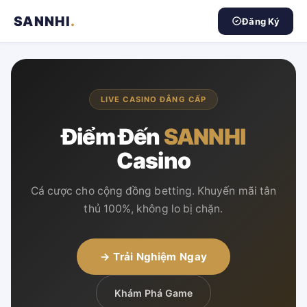
SANNHI
.
Đăng Ký
LIVE CASINO ĐẲNG CẤP
Điểm Đến
SANNHI
Casino
Cá cược cho cộng đồng betting. Khuyến mãi tân
thủ 100%, không lo bị chặn.
→ Trải Nghiệm Ngay
Khám Phá Game