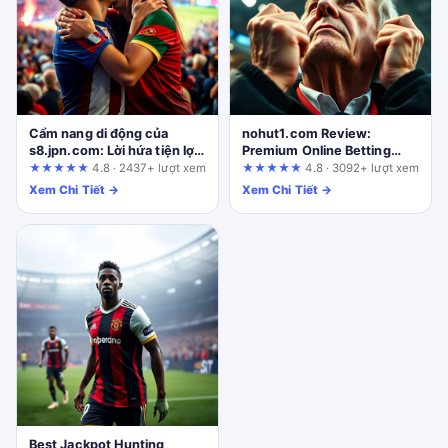
Cẩm nang di động của
nohut1.com Review:
s8.jpn.com: Lời hứa tiện lợi
Premium Online Betting
và những điều người dùng
Solutions – A Risk
★★★★★
4.8 · 2437+ lượt xem
★★★★★
4.8 · 3092+ lượt xem
cần tự kiểm chứng
Management Perspective
Xem Chi Tiết →
Xem Chi Tiết →
Best Jackpot Hunting