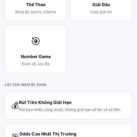
Thể Thao
Giải Đấu
Bóng đá, tennis, eSports
Cược giải lớn
🎯
Number Game
Đoán số, xóc đĩa
LỢI ÍCH NGƯỜI CHƠI
Rút Tiền Không Giới Hạn
💰
Rút bao nhiêu cũng được, không giới hạn số lần và số tiền.
Odds Cao Nhất Thị Trường
🎯