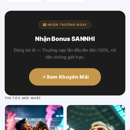
🎰 NHẬN THƯỞNG NGAY
Nhận Bonus SANNHI
Đừng bỏ lỡ — Thưởng nạp lần đầu lên đến 100%, rút
tiền không giới hạn.
Xem Khuyến Mãi
TIN TỨC MỚI NHẤT