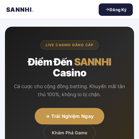
SANNHI
.
Đăng Ký
LIVE CASINO ĐẲNG CẤP
Điểm Đến
SANNHI
Casino
Cá cược cho cộng đồng betting. Khuyến mãi tân
thủ 100%, không lo bị chặn.
→ Trải Nghiệm Ngay
Khám Phá Game