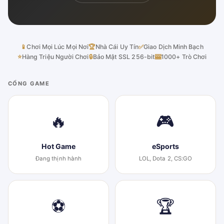
📱
Chơi Mọi Lúc Mọi Nơi
🏆
Nhà Cái Uy Tín
✅
Giao Dịch Minh Bạch
⭐
Hàng Triệu Người Chơi
🔒
Bảo Mật SSL 256-bit
🎰
1000+ Trò Chơi
CỔNG GAME
🔥
🎮
Hot Game
eSports
Đang thịnh hành
LOL, Dota 2, CS:GO
⚽
🏆