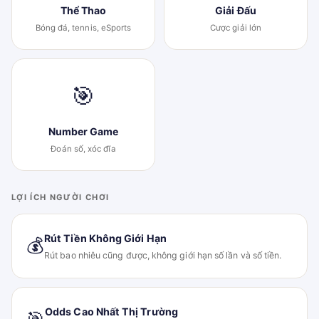
Thể Thao
Giải Đấu
Bóng đá, tennis, eSports
Cược giải lớn
🎯
Number Game
Đoán số, xóc đĩa
LỢI ÍCH NGƯỜI CHƠI
Rút Tiền Không Giới Hạn
💰
Rút bao nhiêu cũng được, không giới hạn số lần và số tiền.
Odds Cao Nhất Thị Trường
🎯